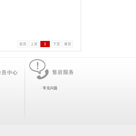
伟音乐厅
|
北京影院
|
草原
|
枫蓝国际小剧场
|
剧场
|
JDF云峰剧院
|
复兴公园
|
大戏院
|
上海话剧艺术中心
|
剧
|
韩国首尔
|
上海展览中心
|
首页
上页
1
下页
尾页
上海东亚展览馆
|
静安体育馆
|
广场
|
江大学城体育场
|
球中心
|
上海巾帼园
|
闸北体育馆
|
商城剧院
|
坊国际文化艺术社区
|
黑匣子
|
· 常见问题
音乐厅
|
大学生体育中心
|
1933空中剧院
|
宝钢大舞台
|
山海Live House
|
院-先锋剧场
|
上海体育场包厢
|
豫●上海剧院
|
星空剧场
|
介
|
艺海剧院
|
徐汇影剧场
|