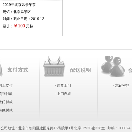
2019年北京风景年票
 CLUB
|
民族剧院
|
LIVE IN VAC亚洲第一派对空间
|
清华大学-蒙民
场馆：
北京风景区
北京国贸百丽宫影院
|
蓝色港湾国际商区儿童城
|
北京喜剧院
|
张北中都
时间：截止日期：2019.12....
海音乐厅
|
东方体育中心
|
上海大舞台（上海体育馆）
|
上海大剧院-中
￥100
票价：
元起
字音乐俱乐部
|
金茂音乐厅
|
贺绿汀音乐厅
|
上海大剧院-大剧场
|
美琪
场
|
上海奥迪国际赛车场(上海国际赛
|
中国福利会儿童艺术剧院马兰花
中心
|
宝宸体育馆
|
海上剧场
|
虹口足球场
|
黄浦体育馆
|
江湾体育场
|
行体育馆
|
上海国际会议中心
|
浦东世纪广场
|
上海国际体操中心
|
正大
心（虹口影剧院）
|
上海精文艺术中心
|
上海科技馆
|
东方明珠
|
上海松
（上海精武体育馆
|
白玉兰剧场
|
上海戏剧学院
|
上海旗忠森林体育城网
海木偶剧团演展中心
|
上海源深体育馆
|
上海市工人文化宫小剧场
|
上海
光影艺苑）
|
上海乡音书苑
|
MAO LIVEHOUSE SHANGHAI
|
上海红
 网上支付
· 送货上门
· 忘记密码
育音堂
|
金海岸演艺大舞台
|
黄浦剧场
|
江湾体育中心
|
上海夏季音乐节
 货到付款
· 上门自取
驰文化中心（上海
|
粒米Lifeismore Lounge Bar
|
人民大舞台
|
上海
 上门付款
馆（上海星舞台）
|
上海大宁剧院
|
中国馆
|
上海瑞可碧橄榄球俱乐部
|
联合馆
|
上海游泳馆
|
上海闸北体育场
|
上海银七星室内滑雪场
|
艺海剧
 转账付款
心-戏剧沙龙
|
上海松江剧场
|
宝山体育中心
|
外滩源（原联合教堂）
|
院（长宁文化艺术
|
宛平剧院
|
戏剧学院实验剧场
|
1933老场坊微剧场
公司地址：
北京市朝阳区建国东路15号院甲1号北岸1292B座328室 邮编：100024