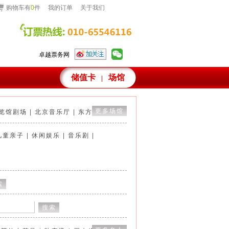
购物车有
0
件
我的订单
关于我们
卓越票务网
储值卡
场馆
|
更多场馆
览馆剧场
|
北京音乐厅
|
东方剧院
|
剧场
|
嘻哈包袱铺西直门剧场
|
儿童亲子
|
休闲娱乐
|
音乐剧
|
kPad space(位于万事达中心
|
剧场
|
场
|
北京国话先锋剧场
|
蜂巢剧场
|
剧院
|
老舍茶馆
|
东宫影剧院
|
索
实验剧场
|
天地剧场
|
京雷动天下剧场
|
搜索
国家体育场
|
工人体育场
|
阁茶楼
|
朝阳剧场
|