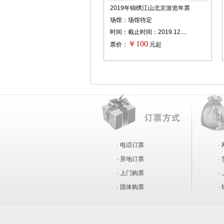
2019年锦绣江山北京游览年票
壹空间THE ONE
场馆：
场馆待定
悠唐购物中心
|
时间：截止时间：2019.12....
上海体育场
|
上
￥100
票价：
元起
上海绝对浩室数
上海大剧院-小剧
上海新国际博览
卢湾体育馆
|
闵
工人文体活动中
虹口室内体育馆
金山足球场
|
上
新光小剧场（新
· 电话订票
·
静安创艺空间
|
· 异地订票
·
上海梅赛德斯奔
· 上门购票
·
上海市群众艺术
上海世博园非洲
· 团体购票
·
上海话剧艺术中
虹桥当代艺术剧