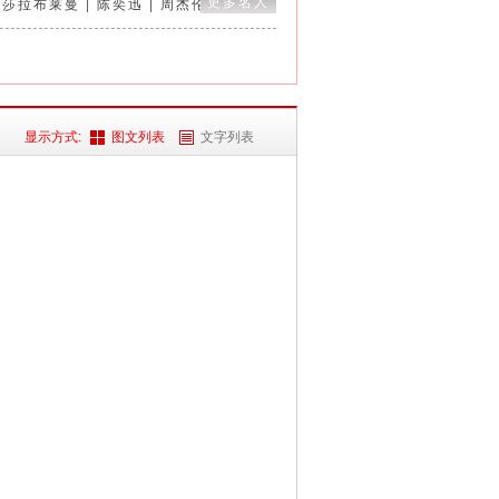
更多名人
莎拉布莱曼
|
陈奕迅
|
周杰伦
|
阳公园
|
中华世纪坛-当代艺术馆
|
|
国家网球中心
|
体育场
|
通州区潞河中学体育馆
|
3剧场
|
愚公移山酒吧
|
华乐园
|
北京剧空间剧场
|
显示方式:
图文列表
文字列表
场
|
中国儿童剧场
|
解放军歌剧院
|
剧场
|
西直门天方饭店
|
|
民大会堂宴会厅
|
|
乐活卉安贞剧场
|
77剧场
|
八达岭滑雪场
|
军都山滑雪场
|
北京怀北国际滑雪场
|
林谷国际锦标滑雪场
|
陶然亭公园
|
滑雪场
|
国家网球中心
|
剧场
|
第九空间密室逃生训练营
|
室逃脱剧场
|
五棵松体育馆南广场
|
奥林匹克中心体育场
|
国际滑雪场
|