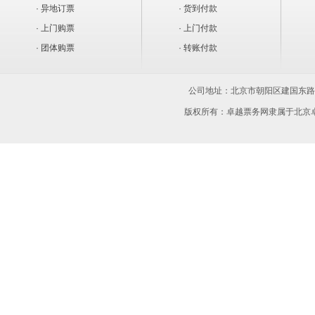
· 异地订票
· 货到付款
壹空间THE ONE CLUB
|
民族剧院
|
LIVE
· 上门购票
· 上门付款
悠唐购物中心
|
北京国贸百丽宫影院
|
蓝色港
· 团体购票
· 转账付款
上海体育场
|
上海音乐厅
|
东方体育中心
|
上
上海绝对浩室数字音乐俱乐部
|
金茂音乐厅
|
上海大剧院-小剧场
|
上海奥迪国际赛车场(上
公司地址：
北京市朝阳区建国东路15
上海新国际博览中心
|
宝宸体育馆
|
海上剧场
版权所有：卓越票务网隶属于北京
卢湾体育馆
|
闵行体育馆
|
上海国际会议中心
工人文体活动中心（虹口影剧院）
|
上海精文
虹口室内体育馆（上海精武体育馆
|
白玉兰剧
金山足球场
|
上海木偶剧团演展中心
|
上海源
新光小剧场（新光影艺苑）
|
上海乡音书苑
|
静安创艺空间
|
育音堂
|
金海岸演艺大舞台
|
上海梅赛德斯奔驰文化中心（上海
|
粒米Lifei
上海市群众艺术馆（上海星舞台）
|
上海大宁
上海世博园非洲联合馆
|
上海游泳馆
|
上海闸
上海话剧艺术中心-戏剧沙龙
|
上海松江剧场
|
虹桥当代艺术剧院（长宁文化艺术
|
宛平剧院