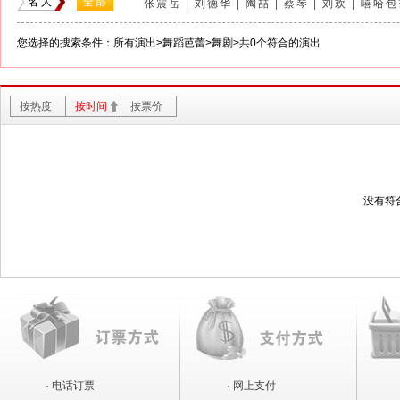
名人
全部
张震岳
|
刘德华
|
陶喆
|
蔡琴
|
刘欢
|
嘻哈包
中杂（东图）剧场
|
国家话剧院小剧场
|
世纪
孙燕姿
|
金在中
|
凤凰传奇
北京蓝天城儿童素质训练基地
|
中国木偶剧院
您选择的搜索条件：所有演出>舞蹈芭蕾>舞剧>共0个符合的演出
国家网球中-心莲花球场
|
国家网球中心-钻石
中国人民大学如论讲堂
|
北京52家电影院
|
北
按热度
按时间
按票价
北京市百货大楼
|
汇源空间（位于万事达中心
中间剧场
|
宣武区文化馆
|
广德楼戏园
|
湖广
工人体育馆
|
民族文化宫大剧院
|
房山区长阳
北京国贸大酒店
|
梦剧场
|
北京奥林匹克公园
北京光华路五号国际会展中心五号
|
朝阳体育
没有符
人民大会堂金色大厅
|
国图艺术中心音乐厅
|
北京崇文剧场
|
国图音乐厅
|
首都图书馆剧场
南山滑雪场
|
北京密云云佛山滑雪场
|
北京平
万龙八易滑雪场
|
云居滑雪场
|
繁星戏剧村-
南宫温泉冰雪乐园
|
万龙滑雪
|
蓝调庄园滑雪
嘻哈包袱铺交道口店
|
北京首钢篮球中心
|
中
国家大剧院戏剧场
|
中国木偶剧院酷宝宝剧场
国贸国际会展中心
|
中国国家博物馆
|
怀柔剧
· 电话订票
· 网上支付
荣华天地云剧场
|
大学生体育馆
|
北京金台夕