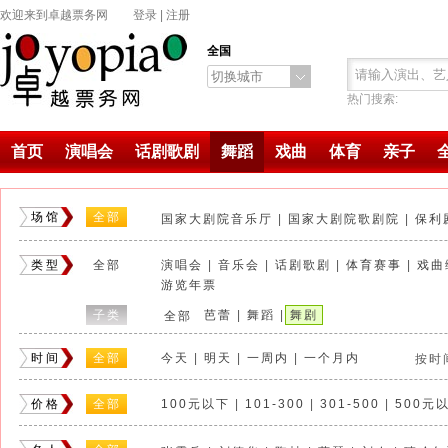
欢迎来到卓越票务网
登录
|
注册
全国
切换城市
热门搜索:
首页
演唱会
话剧歌剧
舞蹈
戏曲
体育
亲子
场馆
全部
国家大剧院音乐厅
|
国家大剧院歌剧院
|
保利
戏逍堂柏拉图实验剧场
|
解放军军乐厅
|
北京
类型
全部
演唱会
|
音乐会
|
话剧歌剧
|
体育赛事
|
戏曲
正乙祠戏楼
|
糖果雍和宫店三层（原星光现场
游览年票
新影联影院
|
蓬蒿剧场
|
刘老根大舞台北京剧
子类
芭蕾
|
舞蹈
|
舞剧
全部
北京9剧场（后SARS小剧场）
|
北大百周年
中山音乐堂
|
中国评剧院
|
天桥剧场
|
中国国
时间
全部
今天
|
明天
|
一周内
|
一个月内
按时
北京9剧场(切CHE·行动剧场)
|
中国儿童中心
糖果TANGO
|
新大都饭店（国际会议中心）
|
价格
全部
100元以下
|
101-300
|
301-500
|
500元
繁星戏剧村贰剧场
|
国家体育馆
|
什刹海剧场
清华大学新清华学堂
|
青蓝剧场
|
北京延庆探