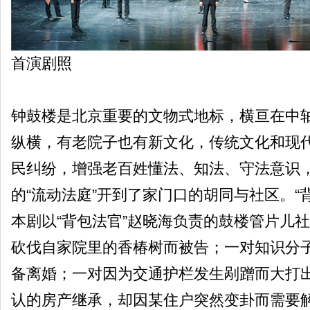
首演剧照
钟鼓楼是北京重要的文物式地标，横亘在中轴
纵横，有老院子也有新文化，传统文化和现
民纠纷，增强老百姓懂法、知法、守法意识
的“流动法庭”开到了家门口的胡同与社区。“
本剧以“背包法官”赵晓海负责的鼓楼管片儿
砍伐自家院里的香椿树而被告；一对知识分
备离婚；一对因为交通护栏发生剐蹭而大打
认的房产继承，却因某住户突然变卦而需要