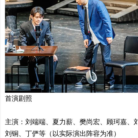
首演剧照
主演：刘端端、夏力薪、樊尚宏、顾珂嘉、
刘铜、丁俨等（以实际演出阵容为准）