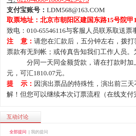
支付宝账号：
LDM568@163.COM
取票地址：
北京市朝阳区建国东路15号院甲1号
致电：010-65546116与客服人员联系取送
注 意：
请您在汇款后，五分钟左右，拨打
票款有无到帐；或传真告知我们工作人员。
分同一天
同金额货款，请在打款时加上
元，可汇1810.07元。
提 示：
因演出票品的特殊性，演出前三天
解！但您可以继续本次订票流程（在线支付
互动讨论
|
全部提问
我的提问